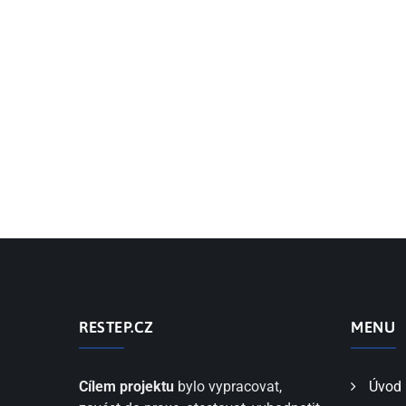
RESTEP.CZ
MENU
Cílem projektu
bylo vypracovat,
Úvod