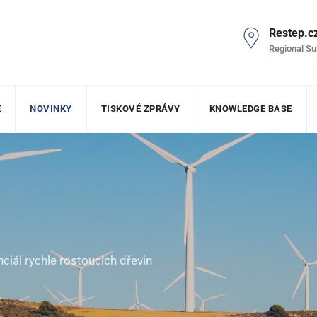
Restep.c
Regional Su
E
NOVINKY
TISKOVÉ ZPRÁVY
KNOWLEDGE BASE
iál rychle rostoucích dřevin