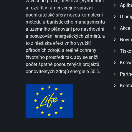
zavést do praxe, otestovat, vyhodnotit
Aplik
a rozšířit v rámci veřejné správy i
podnikatelské sféry novou komplexní
O pro
metodu urbanistického managementu
Akce
a územního plánování pro navrhování
a posuzování energetických záměrů, a
Novin
to z hlediska efektivního využití
přírodních zdrojů a reálné ochrany
Tisko
životního prostředí tak, aby se snížil
Know
počet špatně posouzených projektů
obnovitelných zdrojů energie o 50 %.
Partn
Konta