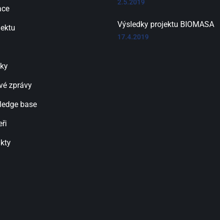
2.5.2019
ace
Výsledky projektu BIOMASA
jektu
17.4.2019
ky
vé zprávy
ledge base
eři
kty