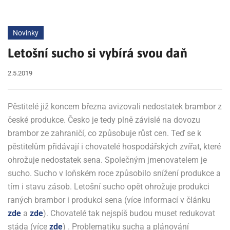
Novinky
Letošní sucho si vybírá svou daň
2.5.2019
Pěstitelé již koncem března avizovali nedostatek brambor z
české produkce. Česko je tedy plně závislé na dovozu
brambor ze zahraničí, co způsobuje růst cen. Teď se k
pěstitelům přidávají i chovatelé hospodářských zvířat, které
ohrožuje nedostatek sena. Společným jmenovatelem je
sucho. Sucho v loňském roce způsobilo snížení produkce a
tím i stavu zásob. Letošní sucho opět ohrožuje produkci
raných brambor i produkci sena (více informací v článku
zde
a
zde
). Chovatelé tak nejspíš budou muset redukovat
stáda (více
zde
) . Problematiku sucha a plánování