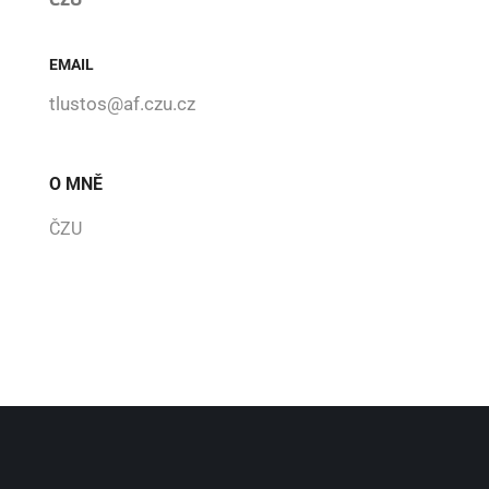
EMAIL
tlustos@af.czu.cz
O MNĚ
ČZU