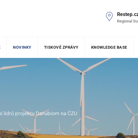
Restep.c
Regional Su
E
NOVINKY
TISKOVÉ ZPRÁVY
KNOWLEDGE BASE
í lídrů projektu Danubiom na ČZU