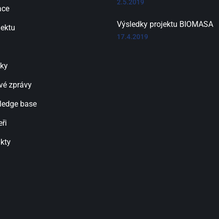
2.5.2019
ace
Výsledky projektu BIOMASA
jektu
17.4.2019
ky
vé zprávy
ledge base
eři
kty