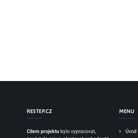
RESTEP.CZ
MENU
Cílem projektu
bylo vypracovat,
Úvod