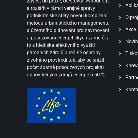
zavést do praxe, otestovat, vyhodnotit
Aplik
a rozšířit v rámci veřejné správy i
podnikatelské sféry novou komplexní
O pro
metodu urbanistického managementu
Akce
a územního plánování pro navrhování
a posuzování energetických záměrů, a
Novin
to z hlediska efektivního využití
přírodních zdrojů a reálné ochrany
Tisko
životního prostředí tak, aby se snížil
Know
počet špatně posouzených projektů
obnovitelných zdrojů energie o 50 %.
Partn
Konta