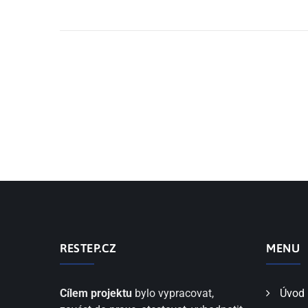
RESTEP.CZ
MENU
Cílem projektu
bylo vypracovat,
Úvod