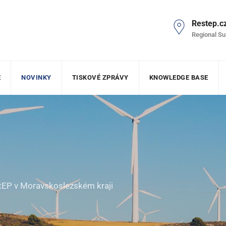
Restep.c
Regional Su
E
NOVINKY
TISKOVÉ ZPRÁVY
KNOWLEDGE BASE
tEP v Moravskoslezském kraji