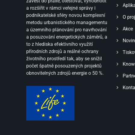
zavést do praxe, otestovat, vyhodnotit
Aplik
a rozšířit v rámci veřejné správy i
podnikatelské sféry novou komplexní
O pro
metodu urbanistického managementu
Akce
a územního plánování pro navrhování
a posuzování energetických záměrů, a
Novin
to z hlediska efektivního využití
přírodních zdrojů a reálné ochrany
Tisko
životního prostředí tak, aby se snížil
Know
počet špatně posouzených projektů
obnovitelných zdrojů energie o 50 %.
Partn
Konta