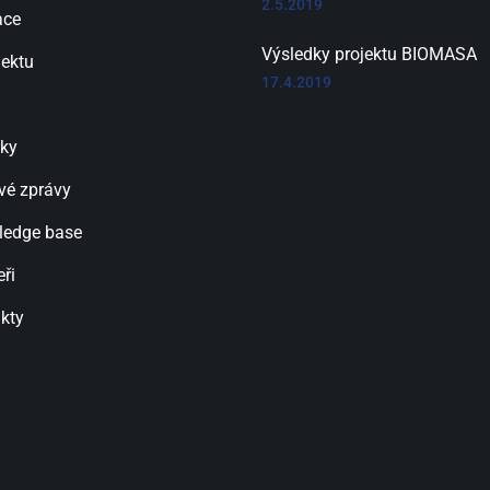
2.5.2019
ace
Výsledky projektu BIOMASA
jektu
17.4.2019
ky
vé zprávy
ledge base
eři
kty