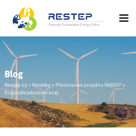
Skip
to
content
Blog
Restep.cz
>
Novinky
>
Představení projektu ReStEP v
Královéhradeckém kraji